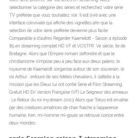
sélectionner la catégorie des séries et recherchez votre série
TV préférée que vous souhaitez voir. Il est livré avec une
interface conviviale qui affiche des vignettes afin que la
sélection de votre série préférée devienne plus facile.
Comparable à d'autres Regarder Kaamelott - Saison 4 épisode
85 en streaming complet HD VF et VOSTFR. Ve siècle, île de
Bretagne. Alors que l’Empire romain s’effondre et que le
christianisme s’impose peu à peu face aux dieux païens, le
royaume de Kaamelott s’organise autour de son souverain, le
roi Arthur ; entouré de ses fidèles chevaliers, il s’attelle à la
mission que les Dieux lui ont confié Série et Film Streaming
Gratuit HD En Version Française (VF) Le Seigneur des anneaux
: Le Retour du roi mystream 2003 Alors que Tokyo est envahie
par des créatures amatrices de chair fraîche à l’apparence
humaine, Ken, mi-homme mi-goule se retrouve coincé entre
deux mondes.